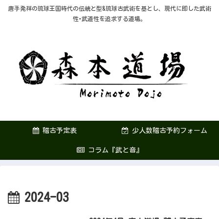
唐手発祥の琉球王国時代の伝統と型&琉球古武術を基とし、現代に即した武術
性･武道性を追求する道場。
稽古予定表
少人数稽古予約フォーム
コラム『武と音』
2024-03