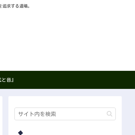
を追求する道場。
武と音』