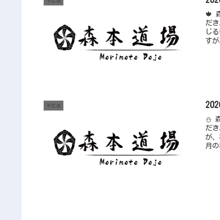
予定表
🍁
だき
じる
すが
20
予定表
⛄ 
だき
が、
月の