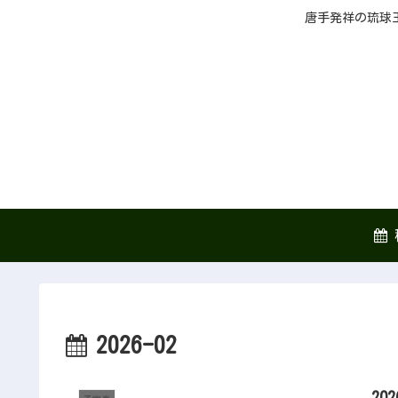
唐手発祥の琉球
2026-02
20