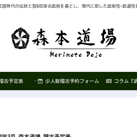
王国時代の伝統と型&琉球古武術を基とし、現代に即した武術性･武道性
稽古予定表
少人数稽古予約フォーム
コラム『
26年3月 森本道場 稽古予定表