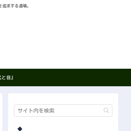
を追求する道場。
武と音』