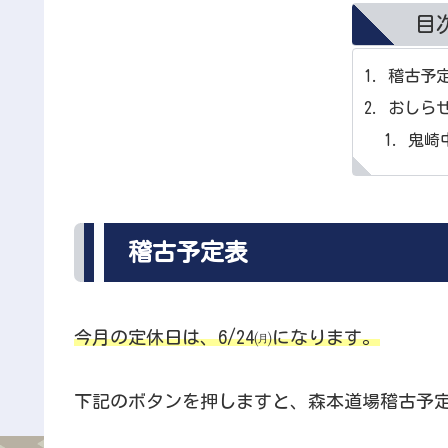
目
稽古予
おしら
鬼崎
稽古予定表
今月の定休日は、6/24㈪になります。
下記のボタンを押しますと、森本道場稽古予