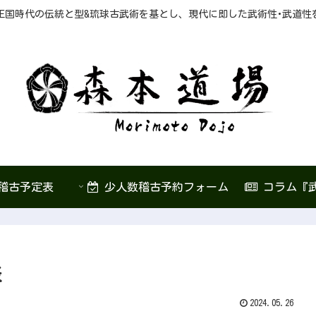
王国時代の伝統と型&琉球古武術を基とし、現代に即した武術性･武道性
稽古予定表
少人数稽古予約フォーム
コラム『
表
2024.05.26