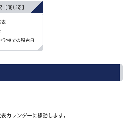
次
定表
せ
中学校での稽古日
定表カレンダーに移動します。