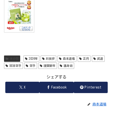
未分類
2026年
お挨拶
森本道場
正月
武道
琉球空手
空手
謹賀新年
護身術
シェアする
X
Facebook
Pinterest
森本道場