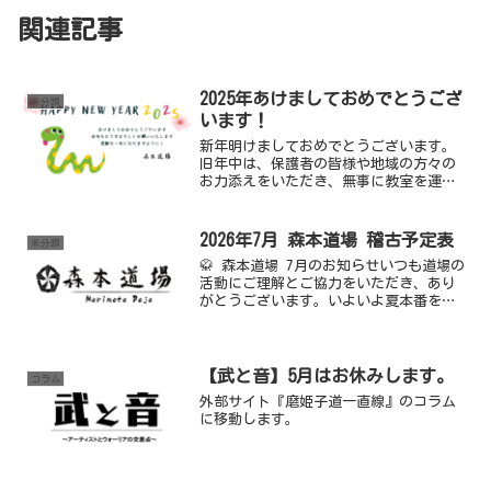
関連記事
2025年あけましておめでとうござ
未分類
います！
新年明けましておめでとうございます。
旧年中は、保護者の皆様や地域の方々の
お力添えをいただき、無事に教室を運営
できましたこと、深く感謝いたします。
本年も、空手道の精神を大切に、さらな
る技術向上と心の鍛錬に努めて参りま
2026年7月 森本道場 稽古予定表
未分類
す。引き続きよろしくお願い...
🥋 森本道場 7月のお知らせいつも道場の
活動にご理解とご協力をいただき、あり
がとうございます。いよいよ夏本番を迎
えます。気温の高い日が続きますので、
熱中症対策や水分補給を十分に行いなが
ら、安全第一で稽古に取り組んでいきま
しょう。8月の鬼中の...
【武と音】5月はお休みします。
コラム
外部サイト『磨姫子道一直線』のコラム
に移動します。