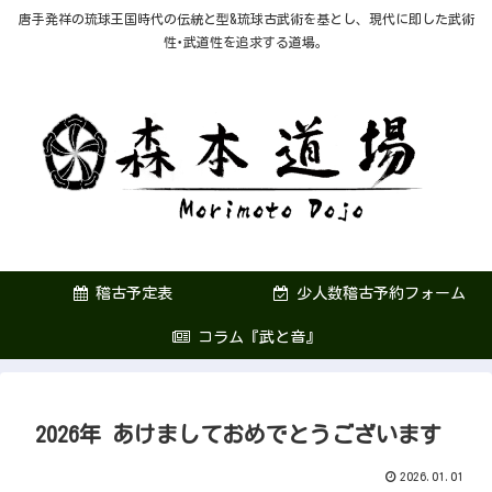
唐手発祥の琉球王国時代の伝統と型&琉球古武術を基とし、現代に即した武術
性･武道性を追求する道場。
稽古予定表
少人数稽古予約フォーム
コラム『武と音』
2026年 あけましておめでとうございます
2026.01.01